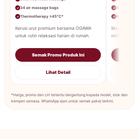
34 air massage bags
Auto massa
✓
✓
Thermotherapy ±45°C*
Rekaan lebi
✓
✓
Kerusi urut premium bersama OGAWA
Massage loun
untuk rutin relaksasi harian di rumah.
rehat harian 
Semak Promo Produk Ini
Sema
Lihat Detail
*Harga, promo dan ciri tertentu bergantung kepada model, stok dan
kempen semasa. WhatsApp ejen untuk semak pakej terkini.