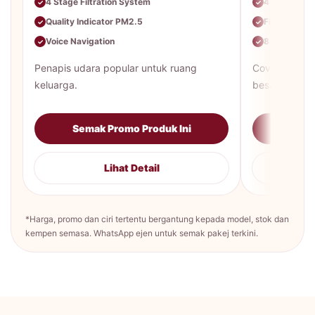
4 Stage Filtration System
4 Level Filt
✓
✓
Quality Indicator PM2.5
Fine Dust &
✓
✓
Voice Navigation
8-color air q
✓
✓
Penapis udara popular untuk ruang
Coverage ter
keluarga.
besar.
Semak Promo Produk Ini
Sema
Lihat Detail
*Harga, promo dan ciri tertentu bergantung kepada model, stok dan
kempen semasa. WhatsApp ejen untuk semak pakej terkini.