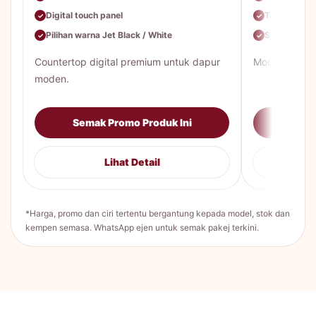
Digital touch panel
Tangki stain
✓
✓
Pilihan warna Jet Black / White
Servis & tuka
✓
✓
Countertop digital premium untuk dapur
Model mekani
moden.
Semak Promo Produk Ini
Sema
Lihat Detail
*Harga, promo dan ciri tertentu bergantung kepada model, stok dan
kempen semasa. WhatsApp ejen untuk semak pakej terkini.