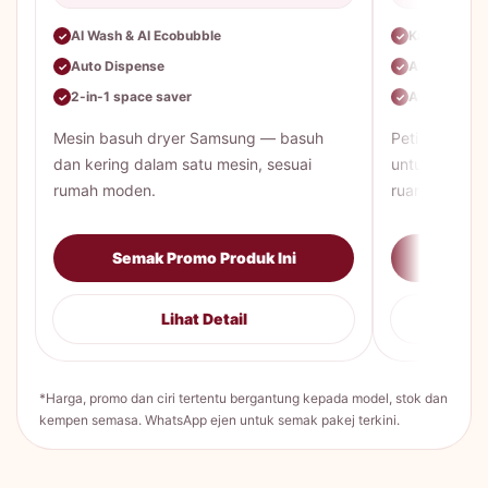
AI Wash & AI Ecobubble
Kapasiti be
✓
✓
Auto Dispense
AI Energy M
✓
✓
2-in-1 space saver
All-Around 
✓
✓
Mesin basuh dryer Samsung — basuh
Peti sejuk 
dan kering dalam satu mesin, sesuai
untuk keluar
rumah moden.
ruang lebih lu
Semak Promo Produk Ini
Sema
Lihat Detail
*Harga, promo dan ciri tertentu bergantung kepada model, stok dan
kempen semasa. WhatsApp ejen untuk semak pakej terkini.