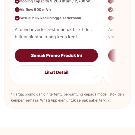
Cooling capacity 9,200 Btu/h / 2,700 W
Cooling cap
✓
✓
Air flow 500 m³/h
Air flow 65
✓
✓
Sesuai bilik kecil hingga sederhana
Sesuai bilik
✓
✓
Aircond inverter 5-star untuk bilik tidur,
Aircond inver
bilik anak atau ruang kerja kecil.
yang lebih be
Semak Promo Produk Ini
Sema
Lihat Detail
*Harga, promo dan ciri tertentu bergantung kepada model, stok dan
kempen semasa. WhatsApp ejen untuk semak pakej terkini.