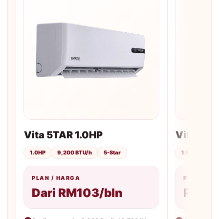
Vita 5TAR 1.0HP
Vita 5TA
1.0HP
9,200 BTU/h
5-Star
1.5HP
12,
PLAN / HARGA
PLAN / H
Dari RM103/bln
RM113