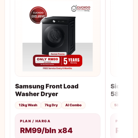
Samsung Front Load
Side-by-
Washer Dryer
583L
12kg Wash
7kg Dry
AI Combo
583L
No F
PLAN / HARGA
PLAN / H
RM99/bln x84
RM85