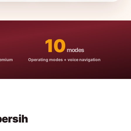
10
modes
remium
Operating modes + voice navigation
bersih