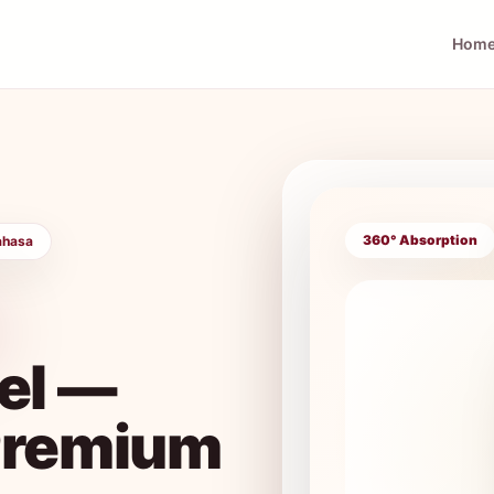
Hom
360° Absorption
ahasa
el —
Premium