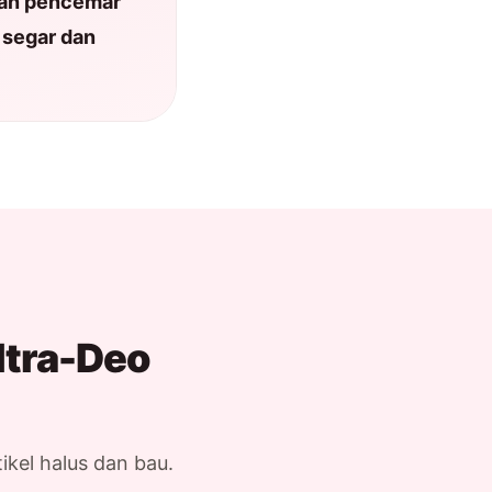
an pencemar
 segar dan
ltra-Deo
ikel halus dan bau.