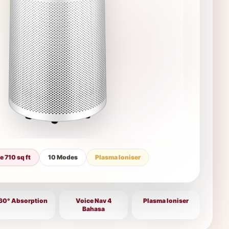
 710 sq ft
10 Modes
Plasma Ioniser
60° Absorption
Voice Nav 4
Plasma Ioniser
Bahasa