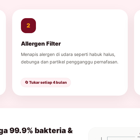
2
Allergen Filter
Menapis alergen di udara seperti habuk halus,
debunga dan partikel pengganggu pernafasan.
🔄 Tukar setiap 4 bulan
ga 99.9% bakteria &