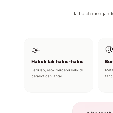
Ia boleh mengandun
🌫️
🤧
Habuk tak habis-habis
Ber
Baru lap, esok berdebu balik di
Mata
perabot dan lantai.
tanp