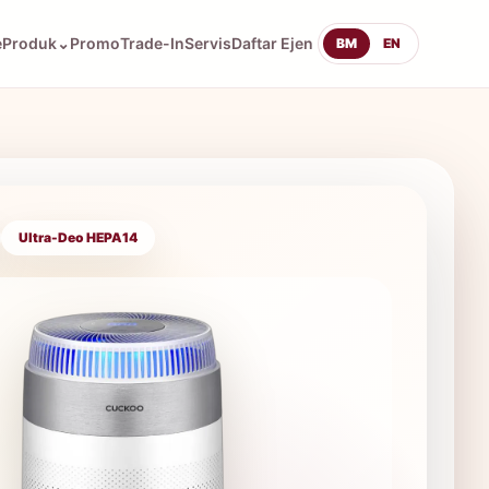
e
Produk
⌄
Promo
Trade-In
Servis
Daftar Ejen
BM
EN
Ultra-Deo HEPA14