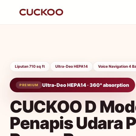
Liputan 710 sq ft
Ultra-Deo HEPA14
Voice Navigation 4 B
Ultra-Deo HEPA14 · 360° absorption
PREMIUM
CUCKOO D Mod
Penapis Udara 