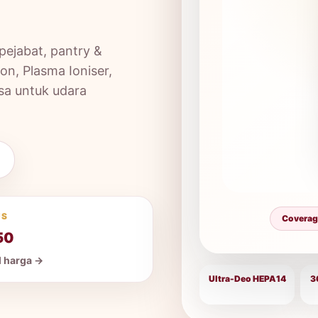
pejabat, pantry &
on, Plasma Ioniser,
sa untuk udara
US
Coverage
50
il harga →
Ultra-Deo HEPA14
3