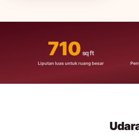
710
sq ft
Liputan luas untuk ruang besar
Pen
Udara