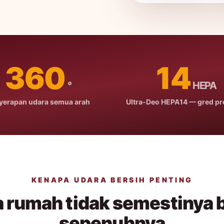
360
14
°
HEPA
yerapan udara semua arah
Ultra-Deo HEPA14 — gred p
KENAPA UDARA BERSIH PENTING
 rumah tidak semestinya 
sepenuhnya