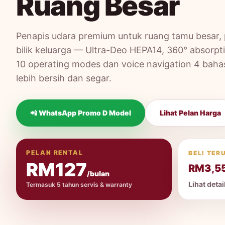
Ruang Besar
Penapis udara premium untuk ruang tamu besar, 
bilik keluarga — Ultra-Deo HEPA14, 360° absorpti
10 operating modes dan voice navigation 4 baha
lebih bersih dan segar.
📲 WhatsApp Promo D Model
Lihat Pelan Harga
PELAN RENTAL
BELI TER
RM127
RM3,5
/bulan
Lihat deta
Termasuk 5 tahun servis & warranty