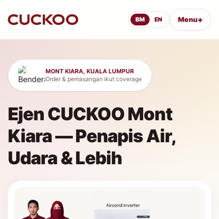
+
Menu
BM
EN
MONT KIARA, KUALA LUMPUR
Order & pemasangan ikut coverage
Ejen CUCKOO Mont
Kiara — Penapis Air,
Udara & Lebih