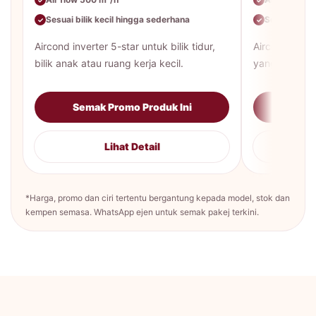
✓
✓
Sesuai bilik kecil hingga sederhana
Sesuai bilik
✓
✓
Aircond inverter 5-star untuk bilik tidur,
Aircond inver
bilik anak atau ruang kerja kecil.
yang lebih be
Semak Promo Produk Ini
Sema
Lihat Detail
*Harga, promo dan ciri tertentu bergantung kepada model, stok dan
kempen semasa. WhatsApp ejen untuk semak pakej terkini.