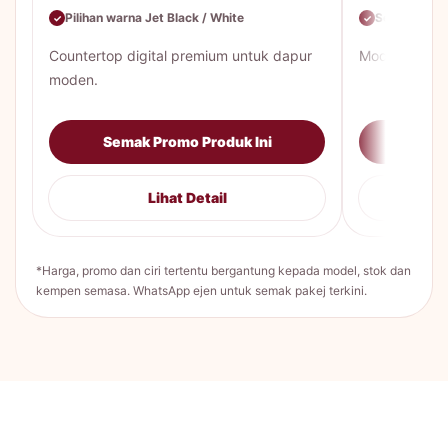
Pilihan warna Jet Black / White
Servis & tuka
✓
✓
Countertop digital premium untuk dapur
Model mekani
moden.
Semak Promo Produk Ini
Sema
Lihat Detail
*Harga, promo dan ciri tertentu bergantung kepada model, stok dan
kempen semasa. WhatsApp ejen untuk semak pakej terkini.