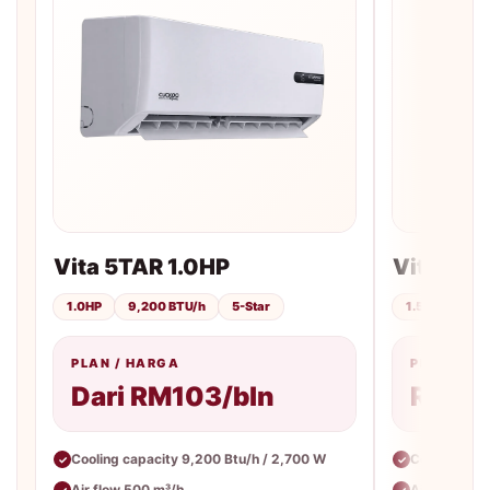
Vita 5TAR 1.0HP
Vita 5TA
1.0HP
9,200 BTU/h
5-Star
1.5HP
12,
PLAN / HARGA
PLAN / H
Dari RM103/bln
RM113
Cooling capacity 9,200 Btu/h / 2,700 W
Cooling cap
✓
✓
Air flow 500 m³/h
Air flow 65