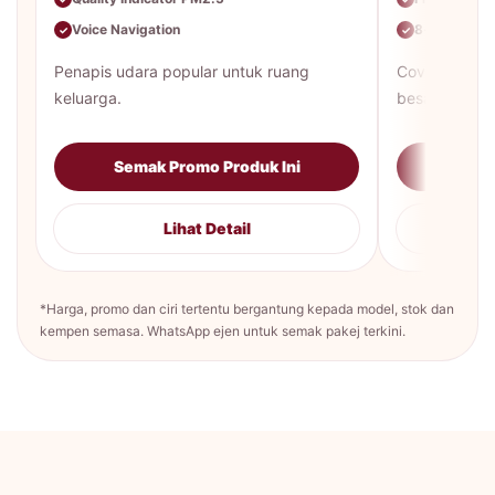
Voice Navigation
8-color air q
✓
✓
Penapis udara popular untuk ruang
Coverage ter
keluarga.
besar.
Semak Promo Produk Ini
Sema
Lihat Detail
*Harga, promo dan ciri tertentu bergantung kepada model, stok dan
kempen semasa. WhatsApp ejen untuk semak pakej terkini.