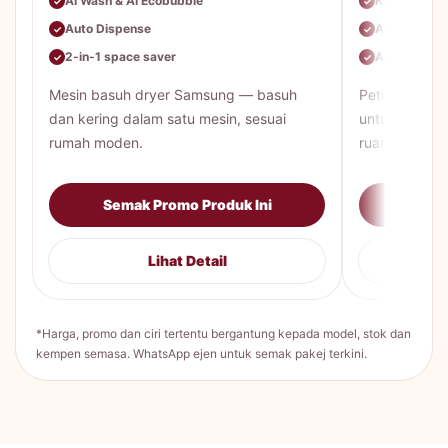
AI Wash & AI Ecobubble
Kapasiti be
✓
✓
Auto Dispense
AI Energy M
✓
✓
2-in-1 space saver
All-Around 
✓
✓
Mesin basuh dryer Samsung — basuh
Peti sejuk 
dan kering dalam satu mesin, sesuai
untuk keluar
rumah moden.
ruang lebih lu
Semak Promo Produk Ini
Sema
Lihat Detail
*Harga, promo dan ciri tertentu bergantung kepada model, stok dan
kempen semasa. WhatsApp ejen untuk semak pakej terkini.