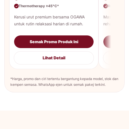
Thermotherapy ±45°C*
Rekaan lebi
✓
✓
Kerusi urut premium bersama OGAWA
Massage loun
untuk rutin relaksasi harian di rumah.
rehat harian 
Semak Promo Produk Ini
Sema
Lihat Detail
*Harga, promo dan ciri tertentu bergantung kepada model, stok dan
kempen semasa. WhatsApp ejen untuk semak pakej terkini.