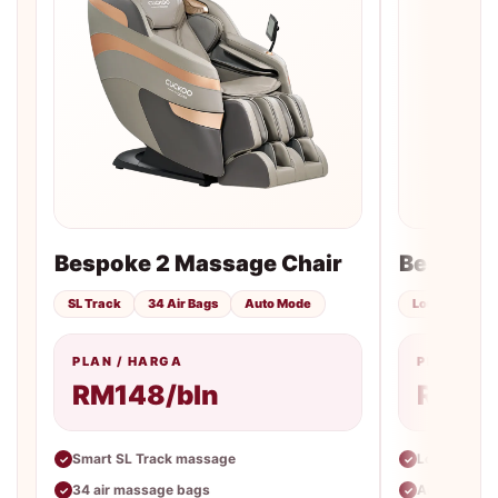
Bespoke 2 Massage Chair
Bespoke
SL Track
34 Air Bags
Auto Mode
Lounger
A
PLAN / HARGA
PLAN / H
RM148/bln
RM99
Smart SL Track massage
Lounger des
✓
✓
34 air massage bags
Auto massa
✓
✓