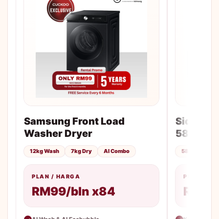
Samsung Front Load
Side-by-
Washer Dryer
583L
12kg Wash
7kg Dry
AI Combo
583L
No F
PLAN / HARGA
PLAN / H
RM99/bln x84
RM85