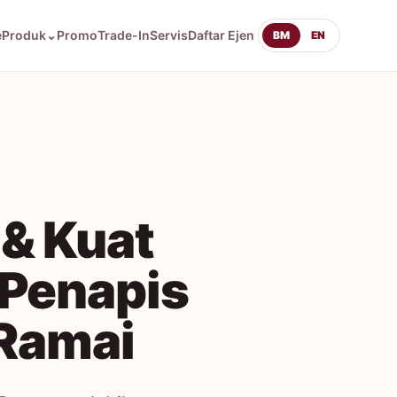
e
Produk
⌄
Promo
Trade-In
Servis
Daftar Ejen
BM
EN
 & Kuat
 Penapis
 Ramai