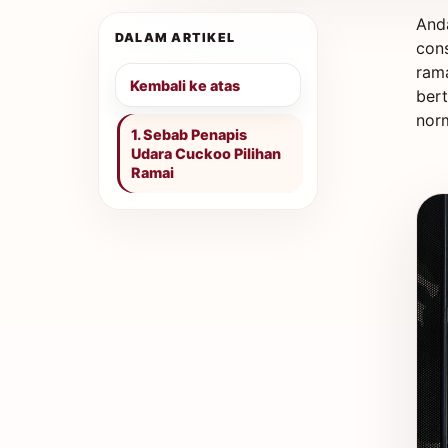
And
DALAM ARTIKEL
con
ram
Kembali ke atas
bert
norm
1. Sebab Penapis
Udara Cuckoo Pilihan
Ramai