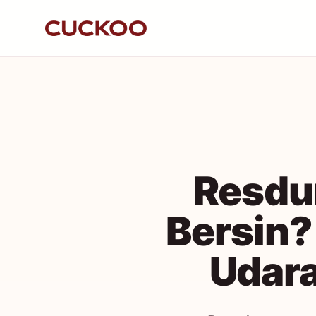
Resdun
Bersin?
Udara