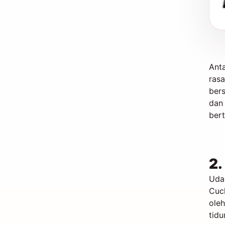
Anta
rasa
bers
dan 
bert
2.
Udar
Cuc
oleh
tidu