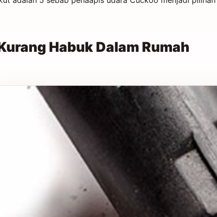
kut adalah 5 sebab penaapis udara Cuckoo menjadi pilihan
 Kurang Habuk Dalam Rumah