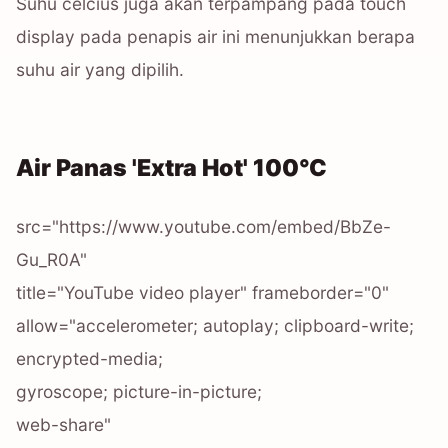
Suhu celcius juga akan terpampang pada touch
display pada penapis air ini menunjukkan berapa
suhu air yang dipilih.
Air Panas 'Extra Hot' 100°C
src="https://www.youtube.com/embed/BbZe-
Gu_R0A"
title="YouTube video player" frameborder="0"
allow="accelerometer; autoplay; clipboard-write;
encrypted-media;
gyroscope; picture-in-picture;
web-share"