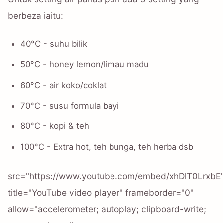
berbeza iaitu:
40°C - suhu bilik
50°C - honey lemon/limau madu
60°C - air koko/coklat
70°C - susu formula bayi
80°C - kopi & teh
100°C - Extra hot, teh bunga, teh herba dsb
src="https://www.youtube.com/embed/xhDlT0LrxbE
title="YouTube video player" frameborder="0"
allow="accelerometer; autoplay; clipboard-write;