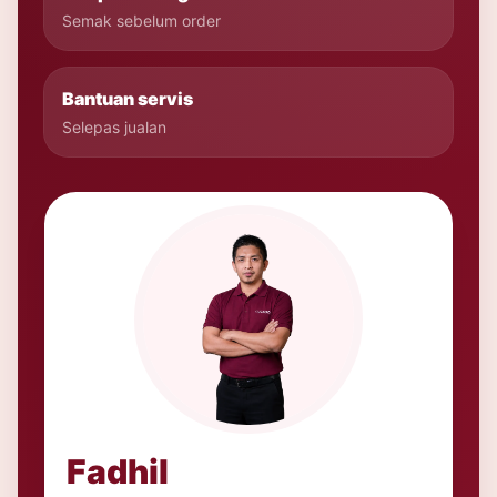
Semak sebelum order
Bantuan servis
Selepas jualan
Fadhil