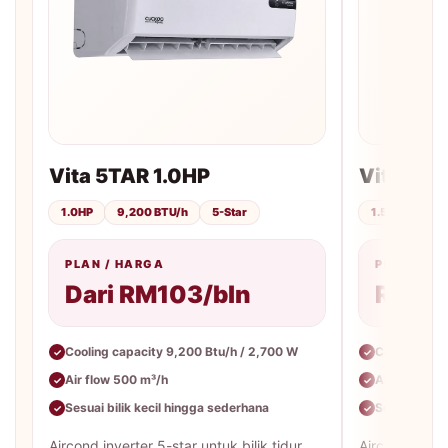
Vita 5TAR 1.0HP
Vita 5TA
1.0HP
9,200 BTU/h
5-Star
1.5HP
12,
PLAN / HARGA
PLAN / H
Dari RM103/bln
RM113
Cooling capacity 9,200 Btu/h / 2,700 W
Cooling cap
✓
✓
Air flow 500 m³/h
Air flow 65
✓
✓
Sesuai bilik kecil hingga sederhana
Sesuai bilik
✓
✓
Aircond inverter 5-star untuk bilik tidur,
Aircond inver