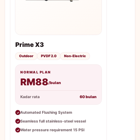
Prime X3
Outdoor
PVDF 2.0
Non-Electric
NORMAL PLAN
RM88
/bulan
Kadar rata
60 bulan
Automated Flushing System
✓
Seamless full stainless-steel vessel
✓
Water pressure requirement 15 PSI
✓