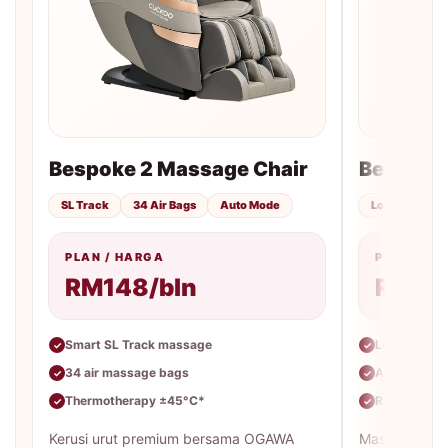
Bespoke 2 Massage Chair
Bespoke
SL Track
34 Air Bags
Auto Mode
Lounger
A
PLAN / HARGA
PLAN / H
RM148/bln
RM99
Smart SL Track massage
Lounger des
✓
✓
34 air massage bags
Auto massa
✓
✓
Thermotherapy ±45°C*
Rekaan lebi
✓
✓
Kerusi urut premium bersama OGAWA
Massage loun