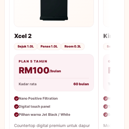
Xcel 2
King Top
Sejuk 1.0L
Panas 1.0L
Room 0.3L
Sejuk 1.0L
PLAN 5 TAHUN
GOOD PLA
RM100
RM6
/bulan
Kadar rata
60 bulan
Tempoh
Nano Positive Filtration
Nano Positiv
✓
✓
Digital touch panel
Tangki stain
✓
✓
Pilihan warna Jet Black / White
Servis & tuka
✓
✓
Countertop digital premium untuk dapur
Model mekani