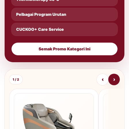
Pelbagai Program Urutan
CUCKOO+ Care Service
Semak Promo Kategori Ini
‹
›
1 / 2