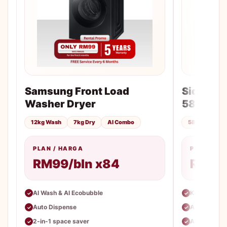
Samsung Front Load
Side-by-
Washer Dryer
583L
12kg Wash
7kg Dry
AI Combo
583L
No F
PLAN / HARGA
PLAN / H
RM99/bln x84
RM85
AI Wash & AI Ecobubble
Kapasiti be
✓
✓
Auto Dispense
AI Energy M
✓
✓
2-in-1 space saver
All-Around 
✓
✓