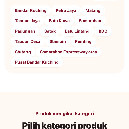
Bandar Kuching
Petra Jaya
Matang
Tabuan Jaya
Batu Kawa
Samarahan
Padungan
Satok
Batu Lintang
BDC
Tabuan Desa
Stampin
Pending
Stutong
Samarahan Expressway area
Pusat Bandar Kuching
Produk mengikut kategori
Pilih kategori produk