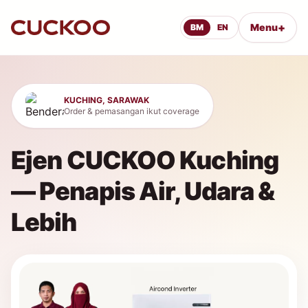
+
Menu
BM
EN
KUCHING, SARAWAK
Order & pemasangan ikut coverage
Ejen CUCKOO Kuching
— Penapis Air, Udara &
Lebih