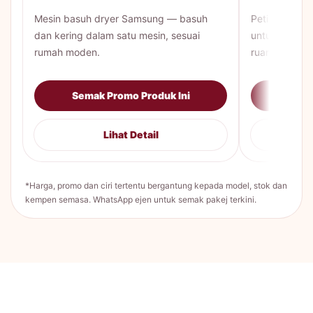
Mesin basuh dryer Samsung — basuh
Peti sejuk 
dan kering dalam satu mesin, sesuai
untuk keluar
rumah moden.
ruang lebih lu
Semak Promo Produk Ini
Sema
Lihat Detail
*Harga, promo dan ciri tertentu bergantung kepada model, stok dan
kempen semasa. WhatsApp ejen untuk semak pakej terkini.