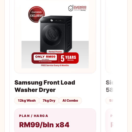
Samsung Front Load
Side-by-
Washer Dryer
583L
12kg Wash
7kg Dry
AI Combo
583L
No F
PLAN / HARGA
PLAN / H
RM99/bln x84
RM85