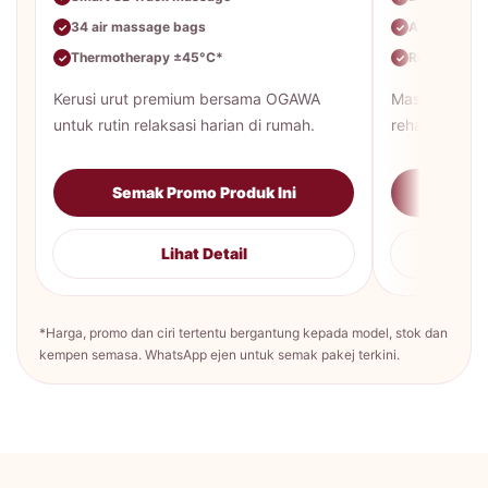
34 air massage bags
Auto massa
✓
✓
Thermotherapy ±45°C*
Rekaan lebi
✓
✓
Kerusi urut premium bersama OGAWA
Massage loun
untuk rutin relaksasi harian di rumah.
rehat harian 
Semak Promo Produk Ini
Sema
Lihat Detail
*Harga, promo dan ciri tertentu bergantung kepada model, stok dan
kempen semasa. WhatsApp ejen untuk semak pakej terkini.