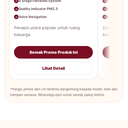
4 Stage Filtration System
4 Level Filt
✓
✓
Quality Indicator PM2.5
Fine Dust &
✓
✓
Voice Navigation
8-color air q
✓
✓
Penapis udara popular untuk ruang
Coverage ter
keluarga.
besar.
Semak Promo Produk Ini
Sema
Lihat Detail
*Harga, promo dan ciri tertentu bergantung kepada model, stok dan
kempen semasa. WhatsApp ejen untuk semak pakej terkini.