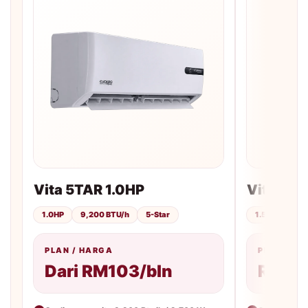
Vita 5TAR 1.0HP
Vita 5TA
1.0HP
9,200 BTU/h
5-Star
1.5HP
12,
PLAN / HARGA
PLAN / H
Dari RM103/bln
RM113