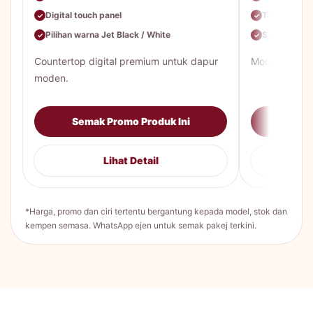
Digital touch panel
Tangki stain
✓
✓
Pilihan warna Jet Black / White
Servis & tuka
✓
✓
Countertop digital premium untuk dapur
Model mekani
moden.
Semak Promo Produk Ini
Sema
Lihat Detail
*Harga, promo dan ciri tertentu bergantung kepada model, stok dan
kempen semasa. WhatsApp ejen untuk semak pakej terkini.