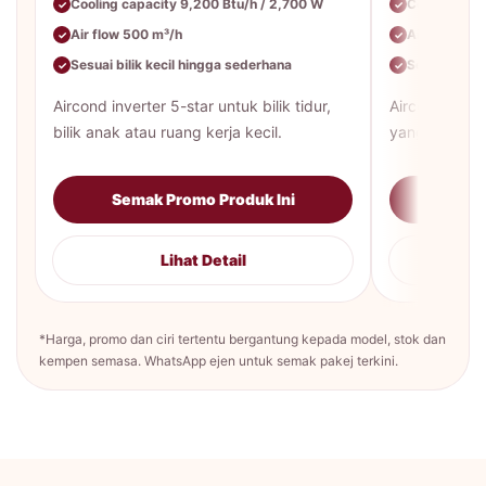
Cooling capacity 9,200 Btu/h / 2,700 W
Cooling cap
✓
✓
Air flow 500 m³/h
Air flow 65
✓
✓
Sesuai bilik kecil hingga sederhana
Sesuai bilik
✓
✓
Aircond inverter 5-star untuk bilik tidur,
Aircond inver
bilik anak atau ruang kerja kecil.
yang lebih be
Semak Promo Produk Ini
Sema
Lihat Detail
*Harga, promo dan ciri tertentu bergantung kepada model, stok dan
kempen semasa. WhatsApp ejen untuk semak pakej terkini.