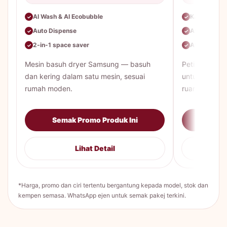
AI Wash & AI Ecobubble
Kapasiti be
✓
✓
Auto Dispense
AI Energy M
✓
✓
2-in-1 space saver
All-Around 
✓
✓
Mesin basuh dryer Samsung — basuh
Peti sejuk 
dan kering dalam satu mesin, sesuai
untuk keluar
rumah moden.
ruang lebih lu
Semak Promo Produk Ini
Sema
Lihat Detail
*Harga, promo dan ciri tertentu bergantung kepada model, stok dan
kempen semasa. WhatsApp ejen untuk semak pakej terkini.