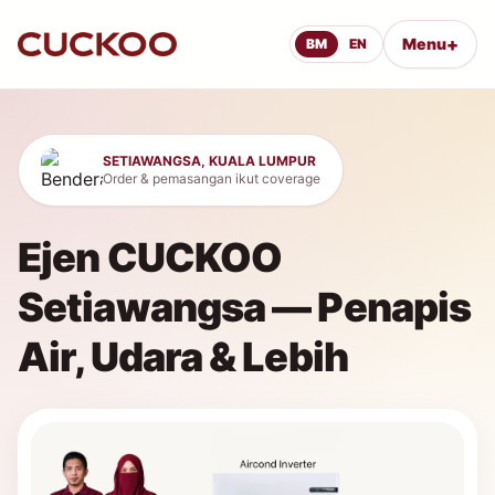
+
Menu
BM
EN
SETIAWANGSA, KUALA LUMPUR
Order & pemasangan ikut coverage
Ejen CUCKOO
Setiawangsa — Penapis
Air, Udara & Lebih