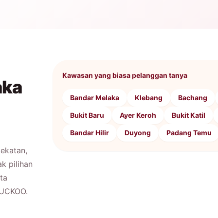
Kawasan yang biasa pelanggan tanya
aka
Bandar Melaka
Klebang
Bachang
Bukit Baru
Ayer Keroh
Bukit Katil
Bandar Hilir
Duyong
Padang Temu
ekatan,
k pilihan
ta
CUCKOO.