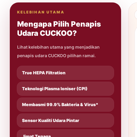
KELEBIHAN UTAMA
Mengapa Pilih Penapis
Udara CUCKOO?
Lihat kelebihan utama yang menjadikan
penapis udara CUCKOO pilihan ramai.
True HEPA Filtration
Teknologi Plasma Ioniser (CPI)
Membasmi 99.9% Bakteria & Virus*
Sensor Kualiti Udara Pintar
Jimat Tenaga