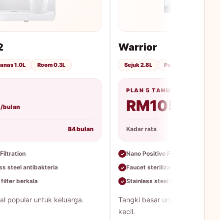
2
Warrior
anas 1.0L
Room 0.3L
Sejuk 2.8L
Panas 1.4L
Room
PLAN 5 TAHUN
1
RM105
/bulan
/bulan
84 bulan
Kadar rata
Filtration
Nano Positive Filtration
✓
ss steel antibakteria
Faucet sterilization
✓
filter berkala
Stainless steel tank
✓
l popular untuk keluarga.
Tangki besar untuk keluarga d
kecil.