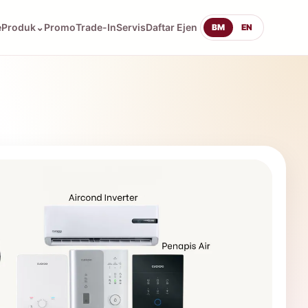
e
Produk
⌄
Promo
Trade-In
Servis
Daftar Ejen
BM
EN