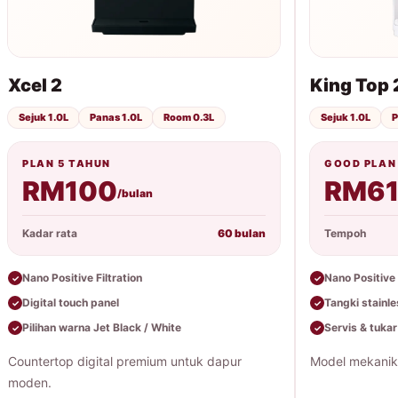
Xcel 2
King Top 
Sejuk 1.0L
Panas 1.0L
Room 0.3L
Sejuk 1.0L
P
PLAN 5 TAHUN
GOOD PLAN
RM100
RM6
/bulan
Kadar rata
60 bulan
Tempoh
Nano Positive Filtration
Nano Positive 
✓
✓
Digital touch panel
Tangki stainle
✓
✓
Pilihan warna Jet Black / White
Servis & tukar 
✓
✓
Countertop digital premium untuk dapur
Model mekanika
moden.