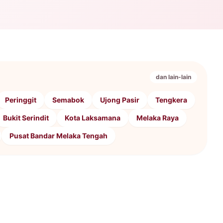
dan lain-lain
Peringgit
Semabok
Ujong Pasir
Tengkera
Bukit Serindit
Kota Laksamana
Melaka Raya
Pusat Bandar Melaka Tengah