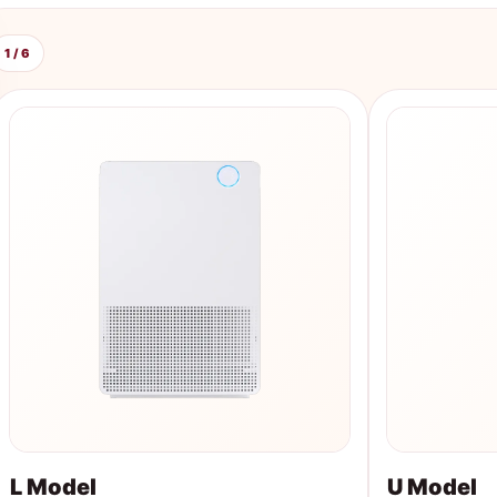
1 / 6
L Model
U Model