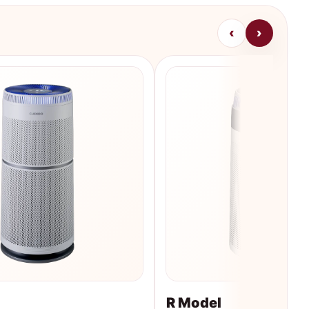
‹
›
R Model