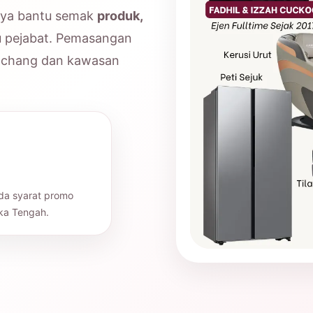
aya bantu semak
produk,
u pejabat. Pemasangan
Bachang dan kawasan
ada syarat promo
ka Tengah.