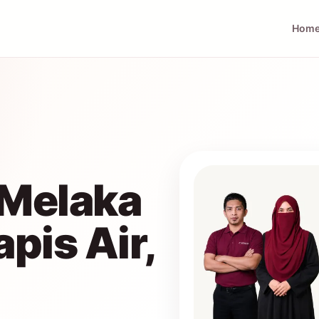
Hom
Melaka
pis Air,