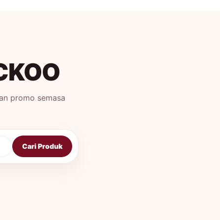
UCKOO
 dan promo semasa
Cari Produk