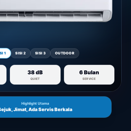
SI 1
SISI 2
SISI 3
OUTDOOR
38 dB
6 Bulan
QUIET
SERVICE
Highlight Utama
Sejuk, Jimat, Ada Servis Berkala