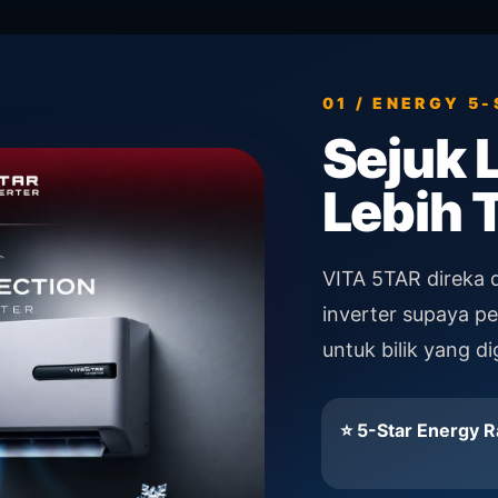
01 / ENERGY 5
Sejuk L
Lebih 
VITA 5TAR direka 
inverter supaya pe
untuk bilik yang d
⭐ 5-Star Energy R