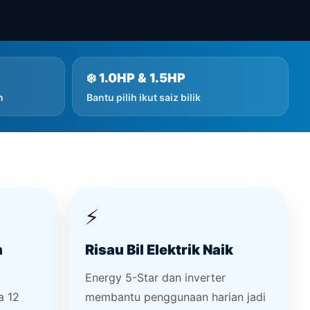
❄️ 1.0HP & 1.5HP
n
Bantu pilih ikut saiz bilik
⚡
n
Risau Bil Elektrik Naik
Energy 5-Star dan inverter
a 12
membantu penggunaan harian jadi