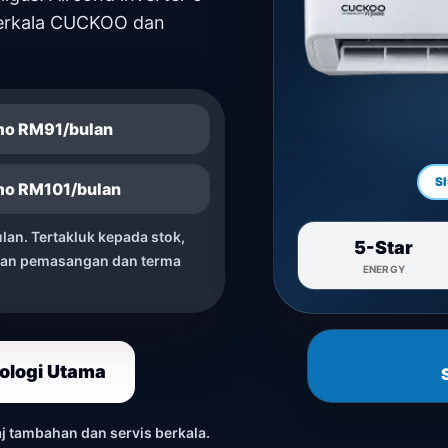
 berkala CUCKOO dan
mo RM91/bulan
SI
mo RM101/bulan
ulan. Tertakluk kepada stok,
5-Star
san pemasangan dan terma
ENERGY
nologi Utama
 tambahan dan servis berkala.