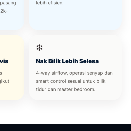
 pasang
lebih efisien.
M2k-
❄️
vis
Nak Bilik Lebih Selesa
s
4-way airflow, operasi senyap dan
gikut
smart control sesuai untuk bilik
tidur dan master bedroom.