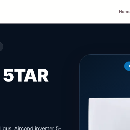
Hom
 5TAR
ligus. Aircond inverter 5-