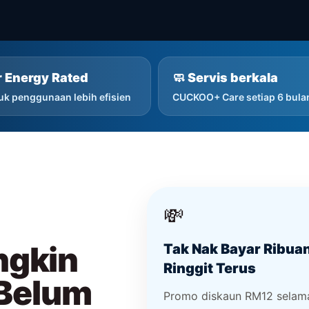
r Energy Rated
🧼 Servis berkala
uk penggunaan lebih efisien
CUCKOO+ Care setiap 6 bula
💸
ngkin
Tak Nak Bayar Ribua
Ringgit Terus
 Belum
Promo diskaun RM12 selam