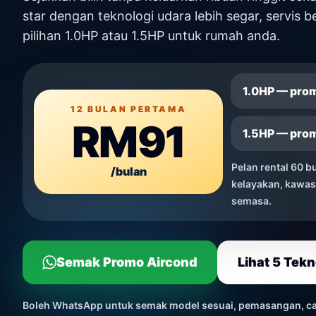
star dengan teknologi udara lebih segar, servis
pilihan 1.0HP atau 1.5HP untuk rumah anda.
1.0HP — pro
12 BULAN PERTAMA
RM91
1.5HP — pro
Pelan rental 60 b
/bulan
kelayakan, kawa
semasa.
Semak Promo Aircond
Lihat 5 Tek
Boleh WhatsApp untuk semak model sesuai, pemasangan, caj