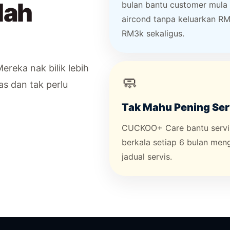
dah
bulan bantu customer mula
aircond tanpa keluarkan R
RM3k sekaligus.
reka nak bilik lebih
🧼
las dan tak perlu
Tak Mahu Pening Ser
CUCKOO+ Care bantu servi
berkala setiap 6 bulan men
jadual servis.