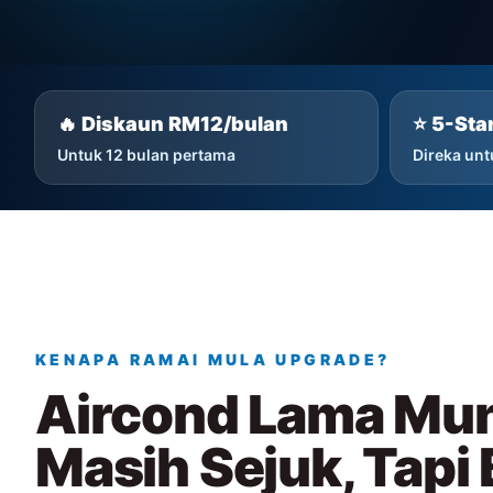
🔥 Diskaun RM12/bulan
⭐ 5-Sta
Untuk 12 bulan pertama
Direka unt
KENAPA RAMAI MULA UPGRADE?
Aircond Lama Mu
Masih Sejuk, Tapi