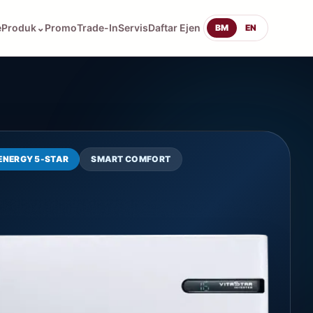
e
Produk
⌄
Promo
Trade-In
Servis
Daftar Ejen
BM
EN
ENERGY 5-STAR
SMART COMFORT