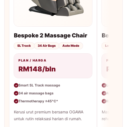
Bespoke 2 Massage Chair
Bespoke
SL Track
34 Air Bags
Auto Mode
Lounger
A
PLAN / HARGA
PLAN / H
RM148/bln
RM99
Smart SL Track massage
Lounger des
✓
✓
34 air massage bags
Auto massa
✓
✓
Thermotherapy ±45°C*
Rekaan lebi
✓
✓
Kerusi urut premium bersama OGAWA
Massage loun
untuk rutin relaksasi harian di rumah.
rehat harian 