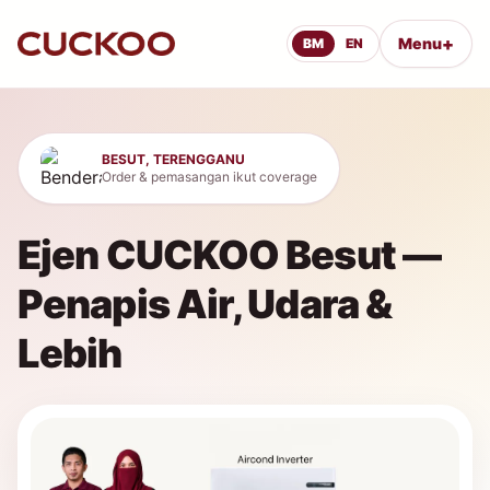
+
Menu
BM
EN
BESUT, TERENGGANU
Order & pemasangan ikut coverage
Ejen CUCKOO Besut —
Penapis Air, Udara &
Lebih