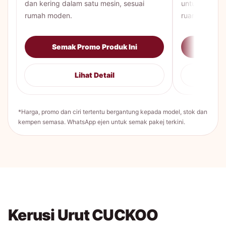
dan kering dalam satu mesin, sesuai
untuk keluar
rumah moden.
ruang lebih lu
Semak Promo Produk Ini
Sema
Lihat Detail
*Harga, promo dan ciri tertentu bergantung kepada model, stok dan
kempen semasa. WhatsApp ejen untuk semak pakej terkini.
Kerusi Urut CUCKOO