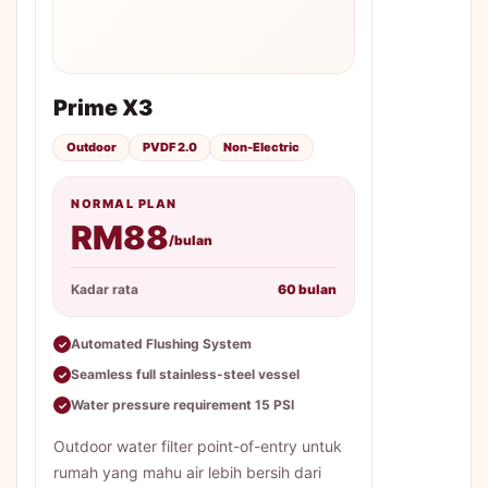
Prime X3
Outdoor
PVDF 2.0
Non-Electric
NORMAL PLAN
RM88
/bulan
Kadar rata
60 bulan
Automated Flushing System
✓
Seamless full stainless-steel vessel
✓
Water pressure requirement 15 PSI
✓
Outdoor water filter point-of-entry untuk
rumah yang mahu air lebih bersih dari