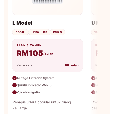
L Model
U Model
600 ft²
HEPA+ H13
PM2.5
1161 ft²
H
PLAN 5 TAHUN
PLAN 5 T
RM105
RM1
/bulan
Kadar rata
60 bulan
Kadar rata
4 Stage Filtration System
4 Level Filt
✓
✓
Quality Indicator PM2.5
Fine Dust &
✓
✓
Voice Navigation
8-color air q
✓
✓
Penapis udara popular untuk ruang
Coverage ter
keluarga.
besar.