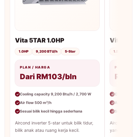
Vita 5TAR 1.0HP
Vita 5TA
1.0HP
9,200 BTU/h
5-Star
1.5HP
12,
PLAN / HARGA
PLAN / H
Dari RM103/bln
RM113
Cooling capacity 9,200 Btu/h / 2,700 W
Cooling cap
✓
✓
Air flow 500 m³/h
Air flow 65
✓
✓
Sesuai bilik kecil hingga sederhana
Sesuai bilik
✓
✓
Aircond inverter 5-star untuk bilik tidur,
Aircond inver
bilik anak atau ruang kerja kecil.
yang lebih be