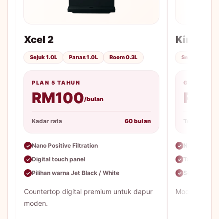
Xcel 2
King Top
Sejuk 1.0L
Panas 1.0L
Room 0.3L
Sejuk 1.0L
PLAN 5 TAHUN
GOOD PLA
RM100
RM6
/bulan
Kadar rata
60 bulan
Tempoh
Nano Positive Filtration
Nano Positiv
✓
✓
Digital touch panel
Tangki stain
✓
✓
Pilihan warna Jet Black / White
Servis & tuka
✓
✓
Countertop digital premium untuk dapur
Model mekani
moden.