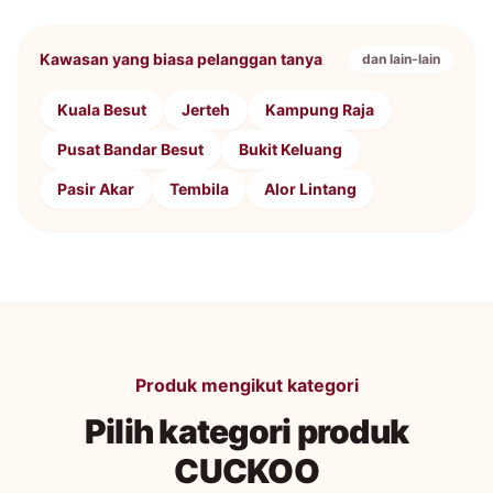
Kawasan yang biasa pelanggan tanya
dan lain-lain
Kuala Besut
Jerteh
Kampung Raja
Pusat Bandar Besut
Bukit Keluang
Pasir Akar
Tembila
Alor Lintang
Produk mengikut kategori
Pilih kategori produk
CUCKOO