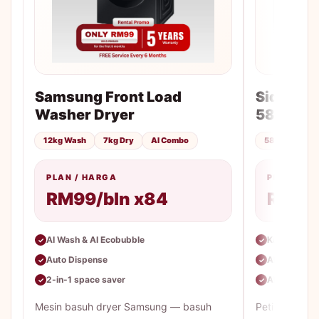
Samsung Front Load
Side-by-
Washer Dryer
583L
12kg Wash
7kg Dry
AI Combo
583L
No F
PLAN / HARGA
PLAN / H
RM99/bln x84
RM85
AI Wash & AI Ecobubble
Kapasiti be
✓
✓
Auto Dispense
AI Energy M
✓
✓
2-in-1 space saver
All-Around 
✓
✓
Mesin basuh dryer Samsung — basuh
Peti sejuk 